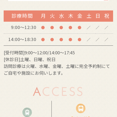
診療時間
月
火
水
木
金
土
日
祝
9:00～12:30
●
●
●
●
●
／
／
／
14:00～18:30
●
●
●
●
●
／
／
／
[受付時間]9:00～12:00/14:00～17:45
[休診日]土曜、日曜、祝日
訪問診療は火曜、水曜、金曜、土曜に完全予約制にて
ご自宅や施設にお伺いします。
ACCESS