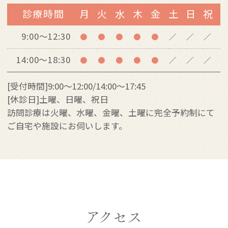
診療時間
月
火
水
木
金
土
日
祝
9:00～12:30
●
●
●
●
●
／
／
／
14:00～18:30
●
●
●
●
●
／
／
／
[受付時間]9:00～12:00/14:00～17:45
[休診日]土曜、日曜、祝日
訪問診療は火曜、水曜、金曜、土曜に完全予約制にて
ご自宅や施設にお伺いします。
アクセス