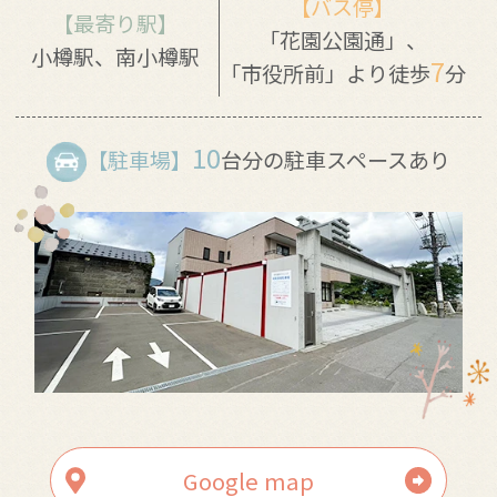
【バス停】
【最寄り駅】
「花園公園通」、
小樽駅、南小樽駅
7
「市役所前」より徒歩
分
10
【駐車場】
台分の駐車スペースあり
Google map