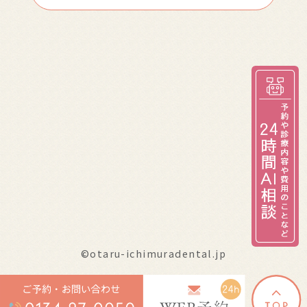
©otaru-ichimuradental.jp